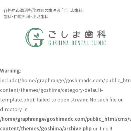
各務原市鵜沼各務原町の歯医者 「ごしま歯科」
歯科・口腔外科・小児歯科
Warning
:
include(/home/graphrange/goshimadc.com/public_ht
content/themes/goshima/category-default-
template.php): failed to open stream: No such file or
directory in
/home/graphrange/goshimadc.com/public_html/cms/
content/themes/goshima/archive.php
on line
3