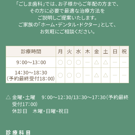
「ごしま歯科」では、
お子様からご年配の方まで、
その方に必要で最適な治療方法を
ご説明しご提案いたします。
ご家族の「ホーム・デンタル・ドクター」として、
お気軽にご相談ください。
診療時間
月
火
水
木
金
土
日
祝
9：00～13：00
◯
◯
◯
―
△
△
―
―
14：30～18：30
◯
◯
◯
―
△
△
―
―
（予約最終受付18：00）
△ 金曜・土曜 9：00〜12：30/13：30〜17：30（予約最終
受付17：00）
休診日 木曜・日曜・祝日
診療科目