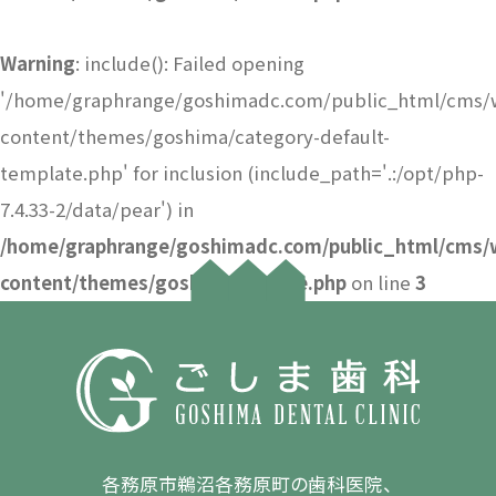
Warning
: include(): Failed opening
'/home/graphrange/goshimadc.com/public_html/cms/
content/themes/goshima/category-default-
template.php' for inclusion (include_path='.:/opt/php-
7.4.33-2/data/pear') in
/home/graphrange/goshimadc.com/public_html/cms/
content/themes/goshima/archive.php
on line
3
各務原市鵜沼各務原町の歯科医院、