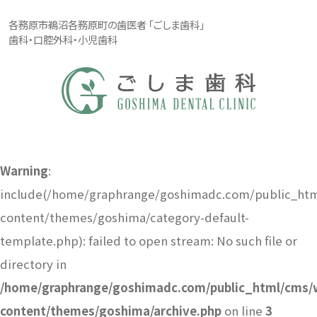
各務原市鵜沼各務原町の歯医者 「ごしま歯科」
歯科・口腔外科・小児歯科
Warning
:
include(/home/graphrange/goshimadc.com/public_ht
content/themes/goshima/category-default-
template.php): failed to open stream: No such file or
directory in
/home/graphrange/goshimadc.com/public_html/cms/
content/themes/goshima/archive.php
on line
3