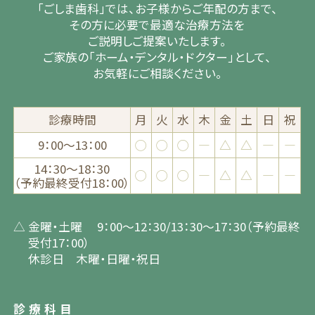
「ごしま歯科」では、
お子様からご年配の方まで、
その方に必要で最適な治療方法を
ご説明しご提案いたします。
ご家族の「ホーム・デンタル・ドクター」として、
お気軽にご相談ください。
診療時間
月
火
水
木
金
土
日
祝
9：00～13：00
◯
◯
◯
―
△
△
―
―
14：30～18：30
◯
◯
◯
―
△
△
―
―
（予約最終受付18：00）
△ 金曜・土曜 9：00〜12：30/13：30〜17：30（予約最終
受付17：00）
休診日 木曜・日曜・祝日
診療科目