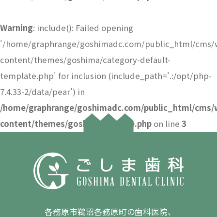
Warning
: include(): Failed opening
'/home/graphrange/goshimadc.com/public_html/cms/
content/themes/goshima/category-default-
template.php' for inclusion (include_path='.:/opt/php-
7.4.33-2/data/pear') in
/home/graphrange/goshimadc.com/public_html/cms/
content/themes/goshima/archive.php
on line
3
各務原市鵜沼各務原町の歯科医院、